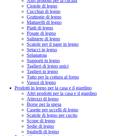
Altri prodotti per la cucina
Ciotole di legno
Cucchiai di legno
Grattugie di legno
Mattarelli di legno
Piatti di legno
Posate di legno
Saliniere di legno
Scatole per il pane in legno
Setacci in legno
Spianatoia
Supporti in legno
Taglieri di legno unici
Taglieri in legno
Tutto per la cottura al forno
Vassoi di legno
Prodotti in legno per la casa e il giardino
Altri prodotti per la casa e il giardino
Attrezzi di legno
Borse per la spesa
Casette per uccelli di legno
Scatole di legno per cucito
Scope di legno
Sedie di legno
Sgabelli di legno