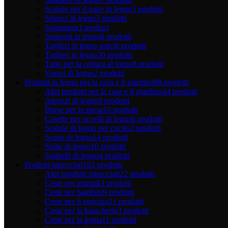
Scatole per il pane in legno
3 prodotti
Setacci in legno
3 prodotti
Spianatoia
1 product
Supporti in legno
6 prodotti
Taglieri di legno unici
6 prodotti
Taglieri in legno
20 prodotti
Tutto per la cottura al forno
8 prodotti
Vassoi di legno
2 prodotti
Prodotti in legno per la casa e il giardino
98 prodotti
Altri prodotti per la casa e il giardino
44 prodotti
Attrezzi di legno
9 prodotti
Borse per la spesa
10 prodotti
Casette per uccelli di legno
6 prodotti
Scatole di legno per cucito
2 prodotti
Scope di legno
14 prodotti
Sedie di legno
10 prodotti
Sgabelli di legno
4 prodotti
Prodotti intrecciati
102 prodotti
Altri prodotti intrecciati
22 prodotti
Ceste per animali
3 prodotti
Ceste per bambini
9 prodotti
Ceste per il negozio
21 prodotti
Ceste per la biancheria
3 prodotti
Ceste per la legna
11 prodotti