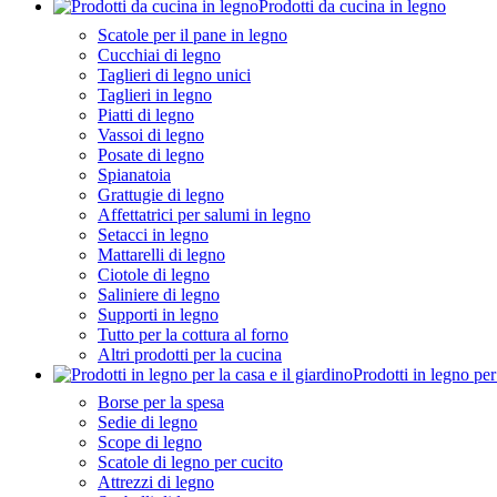
Prodotti da cucina in legno
Scatole per il pane in legno
Cucchiai di legno
Taglieri di legno unici
Taglieri in legno
Piatti di legno
Vassoi di legno
Posate di legno
Spianatoia
Grattugie di legno
Affettatrici per salumi in legno
Setacci in legno
Mattarelli di legno
Ciotole di legno
Saliniere di legno
Supporti in legno
Tutto per la cottura al forno
Altri prodotti per la cucina
Prodotti in legno per 
Borse per la spesa
Sedie di legno
Scope di legno
Scatole di legno per cucito
Attrezzi di legno