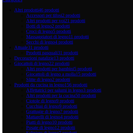
Altri prodotti
46 prodotti
Accessori per tifosi
2 prodotti
Altri prodotti per voi
21 prodotti
Botti di legno
2 prodotti
Croci di legno
5 prodotti
Massaggiatori di legno
11 prodotti
Secchi di legno
4 prodotti
Attuale
31 prodotti
Prodotti pasquali
31 prodotti
Decorazioni natalizie
13 prodotti
Giocattoli di legno
22 prodotti
Altri prodotti per bambini
5 prodotti
Giocattoli di legno a molla
15 prodotti
Slitte di legno
2 prodotti
Prodotti da cucina in legno
156 prodotti
Affettatrici per salumi in legno
3 prodotti
Altri prodotti per la cucina
50 prodotti
Ciotole di legno
9 prodotti
Cucchiai di legno
9 prodotti
Grattugie di legno
7 prodotti
Mattarelli di legno
4 prodotti
Piatti di legno
10 prodotti
Posate di legno
12 prodotti
Saliniere di legno
7 prodotti