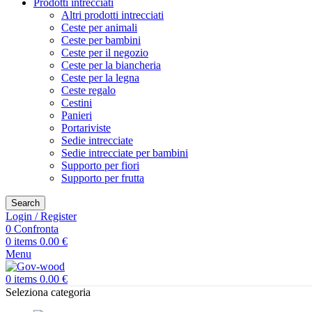
Prodotti intrecciati
Altri prodotti intrecciati
Ceste per animali
Ceste per bambini
Ceste per il negozio
Ceste per la biancheria
Ceste per la legna
Ceste regalo
Cestini
Panieri
Portariviste
Sedie intrecciate
Sedie intrecciate per bambini
Supporto per fiori
Supporto per frutta
Search
Login / Register
0
Confronta
0
items
0.00
€
Menu
0
items
0.00
€
Seleziona categoria