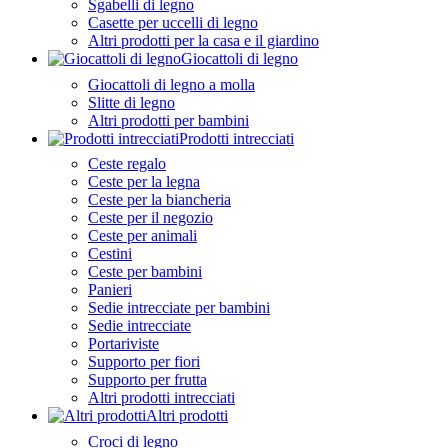
Sgabelli di legno
Casette per uccelli di legno
Altri prodotti per la casa e il giardino
Giocattoli di legno
Giocattoli di legno a molla
Slitte di legno
Altri prodotti per bambini
Prodotti intrecciati
Ceste regalo
Ceste per la legna
Ceste per la biancheria
Ceste per il negozio
Ceste per animali
Cestini
Ceste per bambini
Panieri
Sedie intrecciate per bambini
Sedie intrecciate
Portariviste
Supporto per fiori
Supporto per frutta
Altri prodotti intrecciati
Altri prodotti
Croci di legno