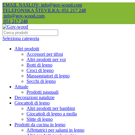
EMAIL NASLOV: info@gov-wood.com
TELEFONSKA ŠTEVILKA: 051 217 248
info@gov-wood.com
051 217 248
Seleziona categoria
Altri prodotti
Accessori per tifosi
Altri prodotti per voi
Botti di legno
Croci di legno
Massaggiatori di legno
Secchi di legno
Attuale
Prodotti pasquali
Decorazioni natalizie
Giocattoli di legno
Altri prodotti per bambini
Giocattoli di legno a molla
Slitte di legno
Prodotti da cucina in legno
Affettatrici per salumi in legno