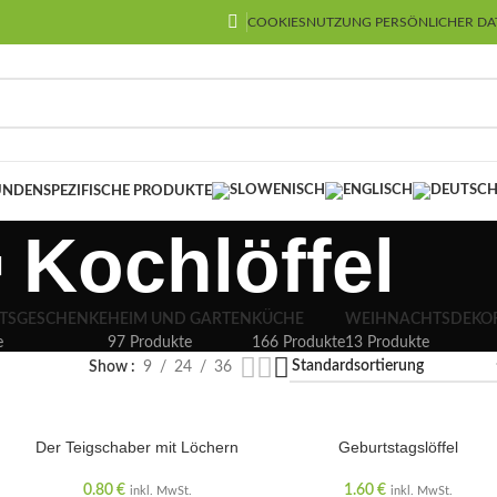
COOKIES
NUTZUNG PERSÖNLICHER DA
NDENSPEZIFISCHE PRODUKTE
Kochlöffel
TSGESCHENKE
HEIM UND GARTEN
KÜCHE
WEIHNACHTSDEKO
e
97 Produkte
166 Produkte
13 Produkte
Show
9
24
36
Der Teigschaber mit Löchern
Geburtstagslöffel
0.80
€
1.60
€
inkl. MwSt.
inkl. MwSt.