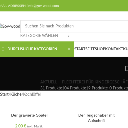
MAIL ADRESSEN: info@gov-wood.com
KATEGORIE WÄHLEN
DURCHSUCHE KATEGORIEN
STARTSEITE
SHOP
KONTAKT
KU
AKTUELL
FLECHTEREI
FÜR KINDER
GESCHÄF
31 Produkte
104 Produkte
19 Produkte
0 Produkt
Start
Küche
Kochlöffel
AUSVERKAUFT
Der gravierte Spatel
Der Teigschaber mit
Aufschrift
2.00
€
inkl. MwSt.