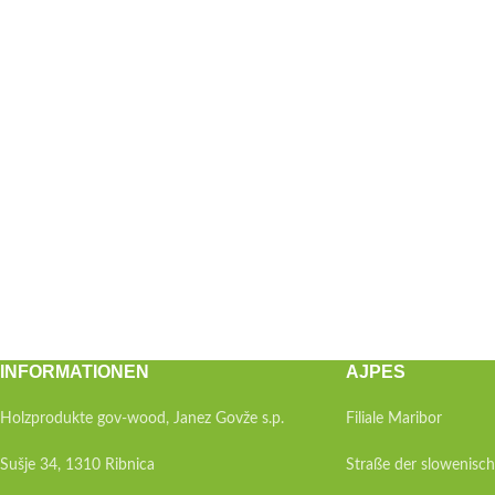
INFORMATIONEN
AJPES
Holzprodukte gov-wood, Janez Govže s.p.
Filiale Maribor
Sušje 34, 1310 Ribnica
Straße der slowenisc