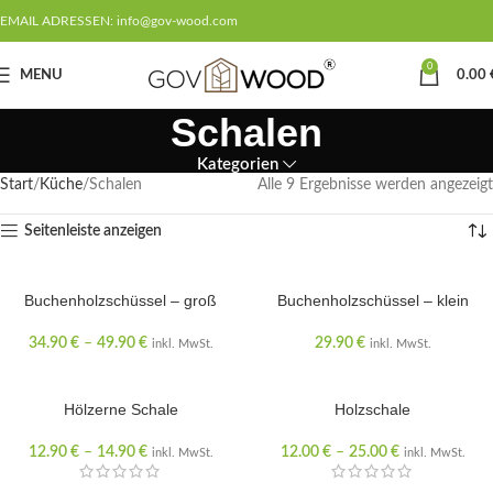
EMAIL ADRESSEN: info@gov-wood.com
0
MENU
0.00
Schalen
Kategorien
Start
Küche
Schalen
Alle 9 Ergebnisse werden angezeigt
Seitenleiste anzeigen
Buchenholzschüssel – groß
AUSVERKAUFT
Buchenholzschüssel – klein
34.90
€
–
49.90
€
29.90
€
inkl. MwSt.
inkl. MwSt.
Hölzerne Schale
Holzschale
12.90
€
–
14.90
€
12.00
€
–
25.00
€
inkl. MwSt.
inkl. MwSt.