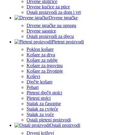
Drvene stoličice
Drvene kućice za ptice
Ostali proizvodi za dom i vrt
Drvene igračke
Drvene igračke na oprugu
Drvene saonice
Ostali proizvodi za djecu
Pleteni proizvodi
Poklon košare
Košare za drva
Košare za rublje
Košare za trgovinu
Košare za životinje
Koševi
Dječje košare
Pehari
Pleteni dječji stolci
Pleteni stolci
Stalak za časopise
Stalak za cvijeće
Stalak za voće
Ostali pleteni proizvodi
Ostali proizvodi
Drveni križevi