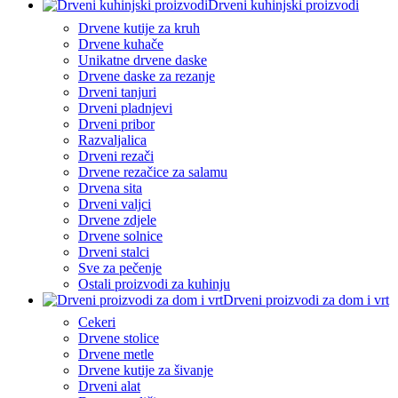
Drveni kuhinjski proizvodi
Drvene kutije za kruh
Drvene kuhače
Unikatne drvene daske
Drvene daske za rezanje
Drveni tanjuri
Drveni pladnjevi
Drveni pribor
Razvaljalica
Drveni rezači
Drvene rezačice za salamu
Drvena sita
Drveni valjci
Drvene zdjele
Drvene solnice
Drveni stalci
Sve za pečenje
Ostali proizvodi za kuhinju
Drveni proizvodi za dom i vrt
Cekeri
Drvene stolice
Drvene metle
Drvene kutije za šivanje
Drveni alat