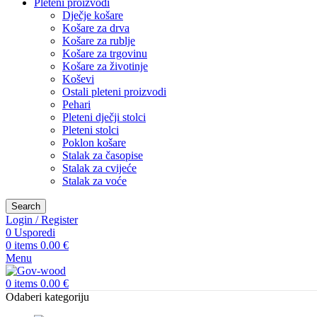
Pleteni proizvodi
Dječje košare
Košare za drva
Košare za rublje
Košare za trgovinu
Košare za životinje
Koševi
Ostali pleteni proizvodi
Pehari
Pleteni dječji stolci
Pleteni stolci
Poklon košare
Stalak za časopise
Stalak za cvijeće
Stalak za voće
Search
Login / Register
0
Usporedi
0
items
0.00
€
Menu
0
items
0.00
€
Odaberi kategoriju