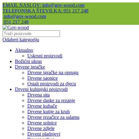
EMAIL NASLOV: info@gov-wood.com
TELEFONSKA ŠTEVILKA: 051 217 248
info@gov-wood.com
051 217 248
Odaberi kategoriju
Aktualno
Uskrsni proizvodi
Božićni ukras
Drvene igračke
Drvene igračke na oprugu
Drvene saonice
Ostali proizvodi za djecu
Drveni kuhinjski proizvodi
Drvena sita
Drvene daske za rezanje
Drvene kuhače
Drvene kutije za kruh
Drvene rezačice za salamu
Drvene solnice
Drvene zdjele
Drveni pladnjevi