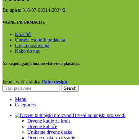
Br. upisa: 316-07-08214-2024/2
VAŽNE INFORMACIJE
Kolačići
Obrada osobnih podataka
Uvjeti poslovanja
Kako do nas
Na raspolaganju imamo više vrsta plaćanja.
Izrada web stranica
Paho design
Search
Menu
Categories
Drveni kuhinjski proizvodi
Drvene kutije za kruh
Drvene kuhače
Unikatne drvene daske
Drvene daske za rezanje