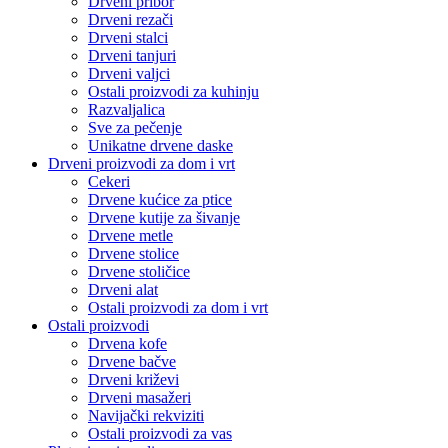
Drveni pribor
Drveni rezači
Drveni stalci
Drveni tanjuri
Drveni valjci
Ostali proizvodi za kuhinju
Razvaljalica
Sve za pečenje
Unikatne drvene daske
Drveni proizvodi za dom i vrt
Cekeri
Drvene kućice za ptice
Drvene kutije za šivanje
Drvene metle
Drvene stolice
Drvene stoličice
Drveni alat
Ostali proizvodi za dom i vrt
Ostali proizvodi
Drvena kofe
Drvene bačve
Drveni križevi
Drveni masažeri
Navijački rekviziti
Ostali proizvodi za vas