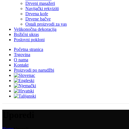
Drveni masažeri
Navijački rekviziti
Drvena kofe
Drvene bačve
Ostali proizvodi za vas
Velikonočna dekoracija
Božićni ukras
Poslovni pokloni
Početna stranica
Trgovina
O nama
Kontakt
Proizvodi po narudžbi
Uporedi
Home
Uporedi