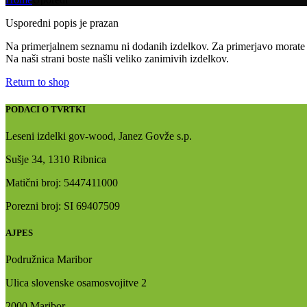
Usporedni popis je prazan
Na primerjalnem seznamu ni dodanih izdelkov. Za primerjavo morate 
Na naši strani boste našli veliko zanimivih izdelkov.
Return to shop
PODACI O TVRTKI
Leseni izdelki gov-wood, Janez Govže s.p.
Sušje 34, 1310 Ribnica
Matični broj: 5447411000
Porezni broj: SI 69407509
AJPES
Podružnica Maribor
Ulica slovenske osamosvojitve 2
2000 Maribor