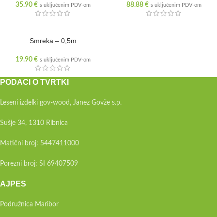
35.90
€
88.88
€
s uključenim PDV-om
s uključenim PDV-om
Smreka – 0,5m
19.90
€
s uključenim PDV-om
PODACI O TVRTKI
Leseni izdelki gov-wood, Janez Govže s.p.
Sušje 34, 1310 Ribnica
Matični broj: 5447411000
Porezni broj: SI 69407509
AJPES
Podružnica Maribor