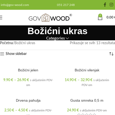
info@gov-wood.com
051 217 248
0
0.00
Božićni ukras
Categories
Početna
Božićni ukras
Prikazuje se svih 13 rezultata
Show sidebar
Božićni jelen
Božićni vilenjak
9.90
€
–
26.90
€
14.90
€
–
32.90
€
s uključenim PDV-
s uključenim
om
PDV-om
Drvena pahulja
Gusta smreka 0,5 m
2.50
€
–
4.50
€
24.90
€
s uključenim PDV-
s uključenim PDV-om