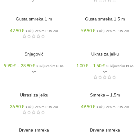
om
Gusta smreka 1 m
RASPRODANO
Gusta smreka 1,5 m
42.90
€
59.90
€
s uključenim PDV-om
s uključenim PDV-om
Snjegović
Ukras za jelku
9.90
€
–
28.90
€
1.00
€
–
1.50
€
s uključenim PDV-
s uključenim PDV-
om
om
Ukrasi za jelku
Smreka – 1,5m
36.90
€
49.90
€
s uključenim PDV-om
s uključenim PDV-om
RASPRODANO
Drvena smreka
RASPRODANO
Drvena smreka