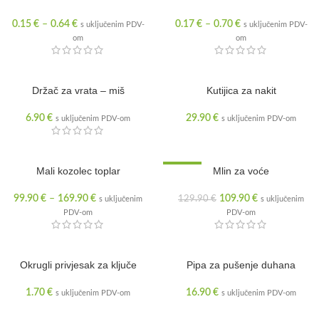
0.15
€
–
0.64
€
0.17
€
–
0.70
€
s uključenim PDV-
s uključenim PDV-
om
om
RASPRODANO
Držač za vrata – miš
Kutijica za nakit
6.90
€
29.90
€
s uključenim PDV-om
s uključenim PDV-om
Mali kozolec toplar
SNIŽENO
Mlin za voće
99.90
€
–
169.90
€
109.90
€
129.90
€
s uključenim
s uključenim
PDV-om
PDV-om
Okrugli privjesak za ključe
Pipa za pušenje duhana
1.70
€
16.90
€
s uključenim PDV-om
s uključenim PDV-om