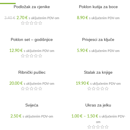
SNIŽENO
Podložak za cjenike
Poklon kutija za boce
2.70
€
8.90
€
3.40
€
s uključenim PDV-om
s uključenim PDV-om
Poklon set – godišnjice
Privjesci za ključe
12.90
€
5.90
€
s uključenim PDV-om
s uključenim PDV-om
RASPRODANO
Ribnički pušlec
Stalak za knjige
20.00
€
19.90
€
s uključenim PDV-om
s uključenim PDV-om
Svijeća
Ukras za jelku
2.50
€
1.00
€
–
1.50
€
s uključenim PDV-om
s uključenim PDV-
om