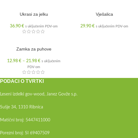
Ukrasi za jelku
Vješalica
36.90
€
29.90
€
s uključenim PDV-om
s uključenim PDV-om
Zamka za puhove
12.98
€
–
21.98
€
s uključenim
PDV-om
PODACI O TVRTKI
Leseni izdelki gov-wood, Janez Govže s.p.
Sušje 34, 1310 Ribnica
Matični broj: 5447411000
Porezni broj: SI 69407509