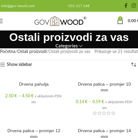
info@gov-wood.com
051 217 248
0
0.00
Ostali proizvodi za vas
Categories
Početna
Ostali proizvodi
Ostali proizvodi za vas
Prikazuje se 21 rezultat
Show sidebar
Drvena pahulja
Drvena palica – promjer 10
mm
2.50
€
–
4.50
€
s uključenim PDV-
0.14
€
–
0.59
€
om
s uključenim PDV-
om
Drvena palica – promjer 12
Drvena palica – promjer 14
mm
mm