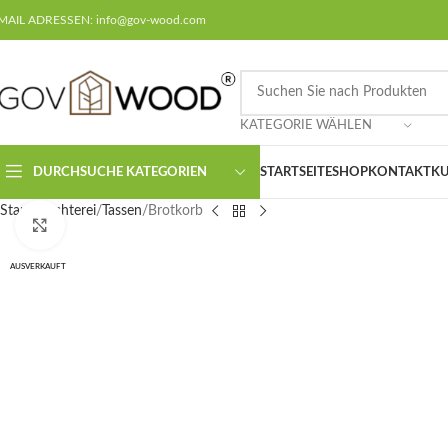
MAIL ADRESSEN: info@gov-wood.com
KATEGORIE WÄHLEN
DURCHSUCHE KATEGORIEN
STARTSEITE
SHOP
KONTAKT
KU
Start
Flechterei
Tassen
Brotkorb
Klicken um zu vergrößern
AUSVERKAUFT