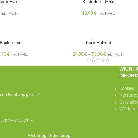
korb Eva
Kinderkorb Maja
19.90
€
inkl. MwSt.
inkl. MwSt.
 Bäckereien
Korb Holland
.90
€
24.90
€
–
58.90
€
inkl. MwSt.
inkl. MwSt.
WICHTI
INFOR
Cookies
hen Unabhängigkeit 2
Nutzung p
Geschäft
Wie komm
r: 316-07-08214-
Webdesign
Paho design