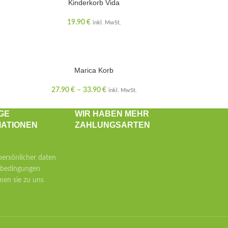
Kinderkorb Vida
19.90
€
inkl. MwSt.
Marica Korb
27.90
€
–
33.90
€
inkl. MwSt.
GE
WIR HABEN MEHR
MATIONEN
ZAHLUNGSARTEN
ersönlicher daten
sbedingungen
en sie zu uns