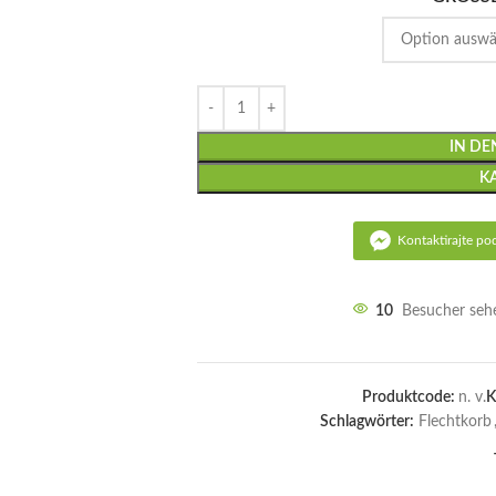
IN D
K
Kontaktirajte po
10
Besucher sehe
Produktcode:
n. v.
K
Schlagwörter:
Flechtkorb