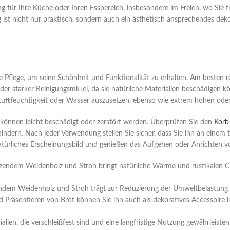
ung für Ihre Küche oder Ihren Essbereich, insbesondere im Freien, wo Si
ist nicht nur praktisch, sondern auch ein ästhetisch ansprechendes dekor
flege, um seine Schönheit und Funktionalität zu erhalten. Am besten re
 starker Reinigungsmittel, da sie natürliche Materialien beschädigen kö
r Luftfeuchtigkeit oder Wasser auszusetzen, ebenso wie extrem hohen ode
 können leicht beschädigt oder zerstört werden. Überprüfen Sie den
Korb
hindern. Nach jeder Verwendung stellen Sie sicher, dass Sie ihn an ein
 natürliches Erscheinungsbild und genießen das Aufgehen oder Anrichten
endem Weidenholz und Stroh bringt natürliche Wärme und rustikalen Char
dem Weidenholz und Stroh trägt zur Reduzierung der Umweltbelastung 
Präsentieren von Brot können Sie ihn auch als dekoratives Accessoire i
alien, die verschleißfest sind und eine langfristige Nutzung gewährleisten