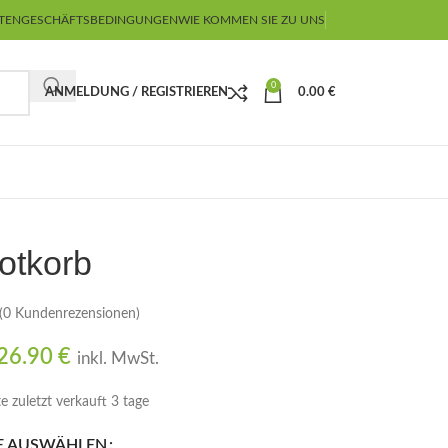
TEN
GESCHÄFTSBEDINGUNGEN
WIE KOMMEN SIE ZU UNS
0
ANMELDUNG / REGISTRIEREN
0.00
€
otkorb
(
0
Kundenrezensionen)
26.90
€
inkl. MwSt.
e zuletzt verkauft 3 tage
 AUSWÄHLEN