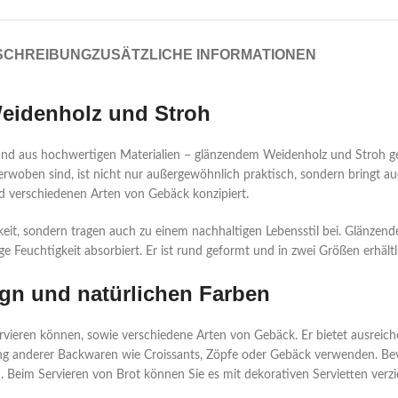
SCHREIBUNG
ZUSÄTZLICHE INFORMATIONEN
Weidenholz und Stroh
Hand aus hochwertigen Materialien – glänzendem Weidenholz und Stroh ge
 verwoben sind, ist nicht nur außergewöhnlich praktisch, sondern bringt
nd verschiedenen Arten von Gebäck konzipiert.
it, sondern tragen auch zu einem nachhaltigen Lebensstil bei. Glänzende
e Feuchtigkeit absorbiert. Er ist rund geformt und in zwei Größen erhältl
ign und natürlichen Farben
servieren können, sowie verschiedene Arten von Gebäck. Er bietet ausreic
g anderer Backwaren wie Croissants, Zöpfe oder Gebäck verwenden. Bevo
. Beim Servieren von Brot können Sie es mit dekorativen Servietten verz