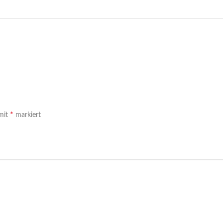
*
 mit
markiert