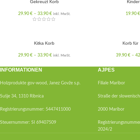
Gekreuzt Korb
Kinder
29.90
€
–
33.90
€
19.90
€
inkl. MwSt.
Kitka Korb
Korb für
29.90
€
–
33.90
€
39.90
€
–
42
inkl. MwSt.
INFORMATIONEN
AJPES
Holzprodukte gov-wood, Janez Govže s.p.
Filiale Maribor
Sušje 34, 1310 Ribnica
Straße der slowenisc
Registrierungsnummer: 5447411000
2000 Maribor
Steuernummer: SI 69407509
Registrierungsnumme
2024/2