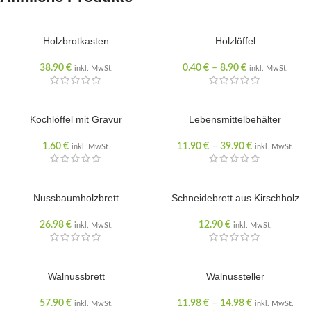
Holzbrotkasten
Holzlöffel
38.90
€
0.40
€
–
8.90
€
inkl. MwSt.
inkl. MwSt.
Kochlöffel mit Gravur
Lebensmittelbehälter
1.60
€
11.90
€
–
39.90
€
inkl. MwSt.
inkl. MwSt.
AUSVERKAUFT
Nussbaumholzbrett
Schneidebrett aus Kirschholz
26.98
€
12.90
€
inkl. MwSt.
inkl. MwSt.
Walnussbrett
Walnussteller
57.90
€
11.98
€
–
14.98
€
inkl. MwSt.
inkl. MwSt.