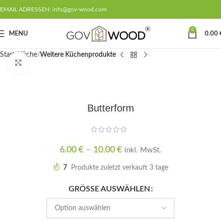
EMAIL ADRESSEN: info@gov-wood.com
0
MENU
0.00
Start
Küche
Weitere Küchenprodukte
Klicken um zu vergrößern
Butterform
6.00
€
–
10.00
€
inkl. MwSt.
7
Produkte zuletzt verkauft 3 tage
GRÖSSE AUSWÄHLEN