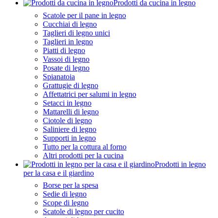
Prodotti da cucina in legno
Scatole per il pane in legno
Cucchiai di legno
Taglieri di legno unici
Taglieri in legno
Piatti di legno
Vassoi di legno
Posate di legno
Spianatoia
Grattugie di legno
Affettatrici per salumi in legno
Setacci in legno
Mattarelli di legno
Ciotole di legno
Saliniere di legno
Supporti in legno
Tutto per la cottura al forno
Altri prodotti per la cucina
Prodotti in legno
per la casa e il giardino
Borse per la spesa
Sedie di legno
Scope di legno
Scatole di legno per cucito