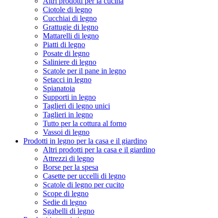
Altri prodotti per la cucina
Ciotole di legno
Cucchiai di legno
Grattugie di legno
Mattarelli di legno
Piatti di legno
Posate di legno
Saliniere di legno
Scatole per il pane in legno
Setacci in legno
Spianatoia
Supporti in legno
Taglieri di legno unici
Taglieri in legno
Tutto per la cottura al forno
Vassoi di legno
Prodotti in legno per la casa e il giardino
Altri prodotti per la casa e il giardino
Attrezzi di legno
Borse per la spesa
Casette per uccelli di legno
Scatole di legno per cucito
Scope di legno
Sedie di legno
Sgabelli di legno