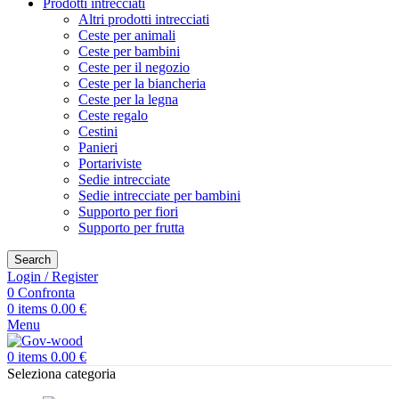
Prodotti intrecciati
Altri prodotti intrecciati
Ceste per animali
Ceste per bambini
Ceste per il negozio
Ceste per la biancheria
Ceste per la legna
Ceste regalo
Cestini
Panieri
Portariviste
Sedie intrecciate
Sedie intrecciate per bambini
Supporto per fiori
Supporto per frutta
Search
Login / Register
0
Confronta
0
items
0.00
€
Menu
0
items
0.00
€
Seleziona categoria