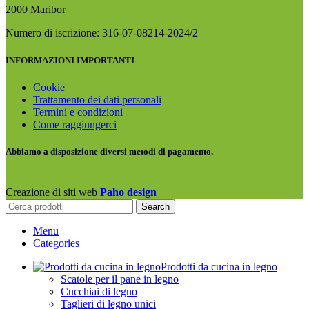
2000 Maribor
Numero di iscrizione: 316-07-08214-2024/2
INFORMAZIONI IMPORTANTI
Cookie
Trattamento dei dati personali
Termini e condizioni
Come raggiungerci
Abbiamo a disposizione diversi metodi di pagamento.
Creazione di siti web
Paho design
Search
Menu
Categories
Prodotti da cucina in legno
Scatole per il pane in legno
Cucchiai di legno
Taglieri di legno unici