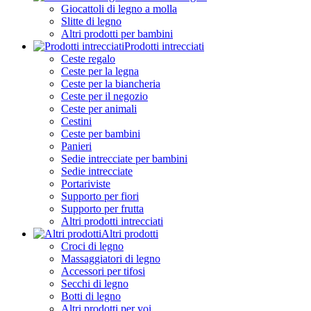
Giocattoli di legno a molla
Slitte di legno
Altri prodotti per bambini
Prodotti intrecciati
Ceste regalo
Ceste per la legna
Ceste per la biancheria
Ceste per il negozio
Ceste per animali
Cestini
Ceste per bambini
Panieri
Sedie intrecciate per bambini
Sedie intrecciate
Portariviste
Supporto per fiori
Supporto per frutta
Altri prodotti intrecciati
Altri prodotti
Croci di legno
Massaggiatori di legno
Accessori per tifosi
Secchi di legno
Botti di legno
Altri prodotti per voi