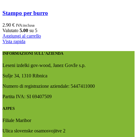
Stampo per burro
2.90
€
IVA inclusa
Valutato
5.00
su 5
Aggiungi al carrello
Vista rapida
INFORMAZIONI SULL’AZIENDA
Leseni izdelki gov-wood, Janez Govže s.p.
Sušje 34, 1310 Ribnica
Numero di registrazione aziendale: 5447411000
Partita IVA: SI 69407509
AJPES
Filiale Maribor
Ulica slovenske osamosvojitve 2