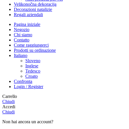
Velikonočna dekoracija
Decorazioni natalizie
Regali aziendali
Pagina iniziale
Negozio
Chi siamo
Contatto
Come raggiungerci
Prodotti su ordinazione
Italiano
Sloveno
Inglese
Tedesco
Croato
Confronta
Login / Register
Carrello
Chiudi
Accedi
Chiudi
Non hai ancora un account?