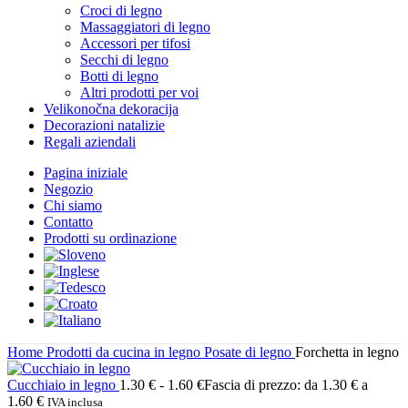
Croci di legno
Massaggiatori di legno
Accessori per tifosi
Secchi di legno
Botti di legno
Altri prodotti per voi
Velikonočna dekoracija
Decorazioni natalizie
Regali aziendali
Pagina iniziale
Negozio
Chi siamo
Contatto
Prodotti su ordinazione
Home
Prodotti da cucina in legno
Posate di legno
Forchetta in legno
Cucchiaio in legno
1.30
€
-
1.60
€
Fascia di prezzo: da 1.30 € a
1.60 €
IVA inclusa