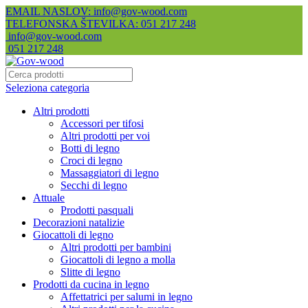
EMAIL NASLOV: info@gov-wood.com
TELEFONSKA ŠTEVILKA: 051 217 248
info@gov-wood.com
051 217 248
Seleziona categoria
Altri prodotti
Accessori per tifosi
Altri prodotti per voi
Botti di legno
Croci di legno
Massaggiatori di legno
Secchi di legno
Attuale
Prodotti pasquali
Decorazioni natalizie
Giocattoli di legno
Altri prodotti per bambini
Giocattoli di legno a molla
Slitte di legno
Prodotti da cucina in legno
Affettatrici per salumi in legno