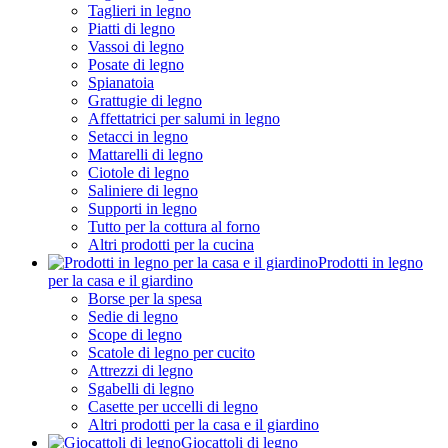
Taglieri in legno
Piatti di legno
Vassoi di legno
Posate di legno
Spianatoia
Grattugie di legno
Affettatrici per salumi in legno
Setacci in legno
Mattarelli di legno
Ciotole di legno
Saliniere di legno
Supporti in legno
Tutto per la cottura al forno
Altri prodotti per la cucina
Prodotti in legno
per la casa e il giardino
Borse per la spesa
Sedie di legno
Scope di legno
Scatole di legno per cucito
Attrezzi di legno
Sgabelli di legno
Casette per uccelli di legno
Altri prodotti per la casa e il giardino
Giocattoli di legno