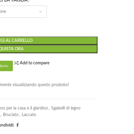
I LA TAGLIA
GI AL CARRELLO
QUISTA ORA
Add to compare
dporo
almente visualizzando questo prodotto!
gno per la casa e il giardino
,
Sgabelli di legno
,
Bruciato
,
Laccato
ndividi: