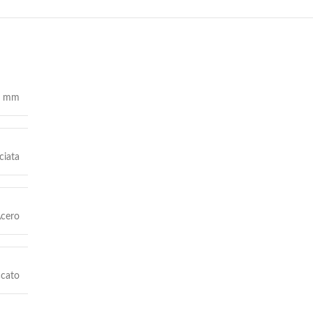
0 mm
ciata
cero
ccato