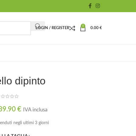
0
LOGIN / REGISTER
0.00
€
lo dipinto
39.90
€
IVA inclusa
enduti negli ultimi 3 giorni