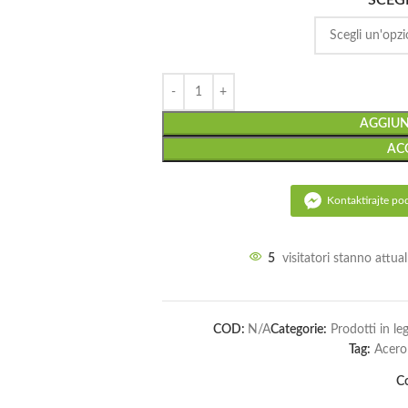
SCEGL
AGGIUN
AC
Kontaktirajte po
5
visitatori stanno attu
COD:
N/A
Categorie:
Prodotti in le
Tag:
Acero
Co