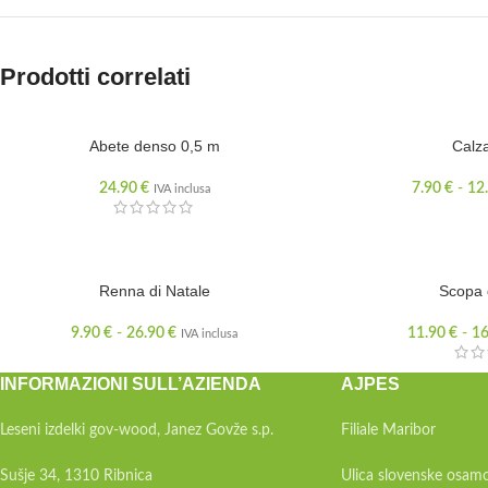
Prodotti correlati
Abete denso 0,5 m
Calz
24.90
€
7.90
€
-
12
IVA inclusa
Renna di Natale
Scopa 
9.90
€
-
26.90
€
11.90
€
-
1
IVA inclusa
INFORMAZIONI SULL’AZIENDA
AJPES
Leseni izdelki gov-wood, Janez Govže s.p.
Filiale Maribor
Sušje 34, 1310 Ribnica
Ulica slovenske osamo