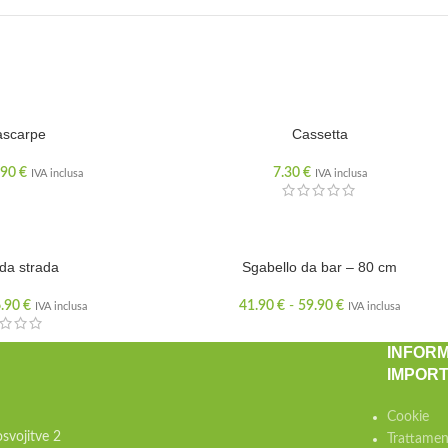
ascarpe
Cassetta
.90
€
7.30
€
IVA inclusa
IVA inclusa
da strada
Sgabello da bar – 80 cm
6.90
€
41.90
€
-
59.90
€
IVA inclusa
IVA inclusa
INFORM
IMPORT
Cookie
svojitve 2
Trattamen