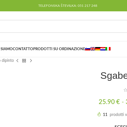
TELEFONSKA ŠTEVILKA: 051 217 248
 SIAMO
CONTATTO
PRODOTTI SU ORDINAZIONE
 dipinto
Sgabel
25.90
€
-
11
prodotti v