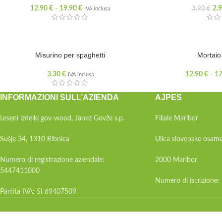
12.90
€
-
19.90
€
2.
3.90
€
IVA inclusa
Misurino per spaghetti
Mortaio
3.30
€
12.90
€
-
1
IVA inclusa
INFORMAZIONI SULL’AZIENDA
AJPES
Leseni izdelki gov-wood, Janez Govže s.p.
Filiale Maribor
Sušje 34, 1310 Ribnica
Ulica slovenske osamo
Numero di registrazione aziendale:
2000 Maribor
5447411000
Numero di iscrizione
Partita IVA: SI 69407509