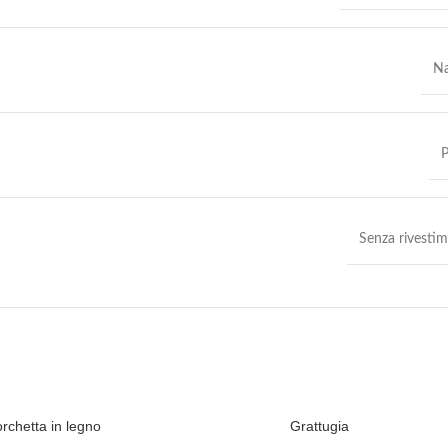
Na
P
Senza rivesti
orchetta in legno
Grattugia