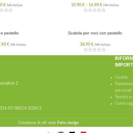
90
€
10.90
€
-
16.90
€
IVA inclusa
IVA inclusa
 e pestello
Scatola per noci con pestello
7.90
€
38.90
€
IVA inclusa
IVA inclusa
INFORM
IMPORT
Cookie
svojitve 2
Trattamen
personali
Termini e 
Come ragg
: 316-07-08214-2024/2
Creazione di siti web
Paho design