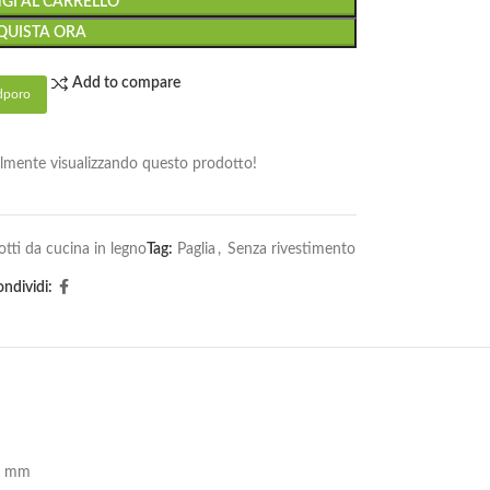
GI AL CARRELLO
QUISTA ORA
Add to compare
dporo
ualmente visualizzando questo prodotto!
tti da cucina in legno
Tag:
Paglia
,
Senza rivestimento
ndividi:
0 mm