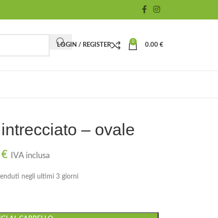
0
LOGIN / REGISTER
0.00
€
intrecciato – ovale
0
€
IVA inclusa
enduti negli ultimi 3 giorni