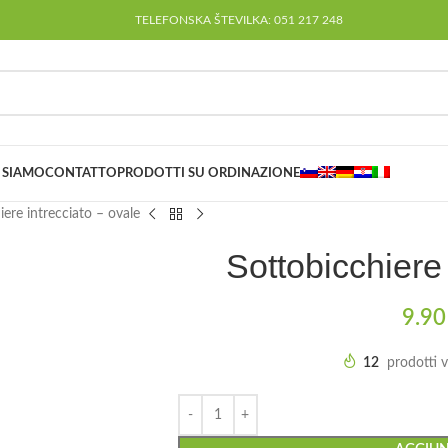
TELEFONSKA ŠTEVILKA: 051 217 248
 SIAMO
CONTATTO
PRODOTTI SU ORDINAZIONE
iere intrecciato – ovale
Sottobicchiere 
9.9
12
prodotti v