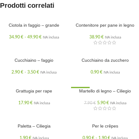
Prodotti correlati
Ciotola in faggio – grande
Contenitore per pane in legno
34.90
€
-
49.90
€
38.90
€
IVA inclusa
IVA inclusa
Cucchiaino – faggio
Cucchiaino da zucchero
2.90
€
-
3.50
€
0.90
€
IVA inclusa
IVA inclusa
Grattugia per rape
SCONTATO
Martello di legno – Ciliegio
17.90
€
5.90
€
7.90
€
IVA inclusa
IVA inclusa
Paletta – Ciliegia
Per le crêpes
1.90
€
0.90
€
-
1.90
€
IVA inclusa
IVA inclusa