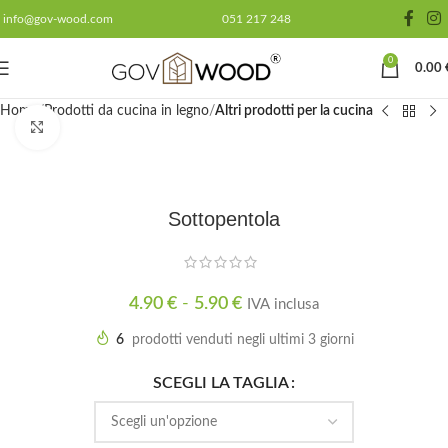
info@gov-wood.com
051 217 248
0
0.00
Home
Prodotti da cucina in legno
Altri prodotti per la cucina
Click to enlarge
Sottopentola
4.90
€
-
5.90
€
IVA inclusa
6
prodotti venduti negli ultimi 3 giorni
SCEGLI LA TAGLIA