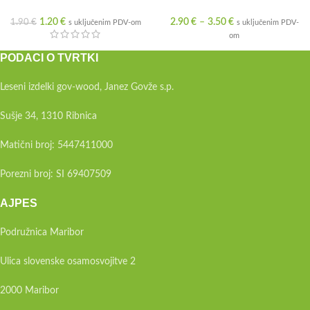
1.20
€
2.90
€
–
3.50
€
1.90
€
s uključenim PDV-om
s uključenim PDV-
om
PODACI O TVRTKI
Leseni izdelki gov-wood, Janez Govže s.p.
Sušje 34, 1310 Ribnica
Matični broj: 5447411000
Porezni broj: SI 69407509
AJPES
Podružnica Maribor
Ulica slovenske osamosvojitve 2
2000 Maribor