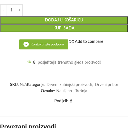
DODAJ U KOŠARICU
KUPI SADA
Add to compare
Kontaktirajte podporo
8
posjetitelja trenutno gleda proizvod!
SKU:
N/A
Kategorije:
Drveni kuhinjski proizvodi
,
Drveni pribor
Oznake:
Nauljeno
,
Trešnja
Podijeli:
Povezani proizvodi