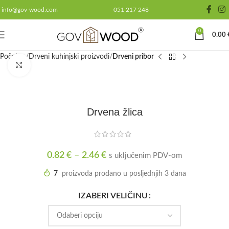
info@gov-wood.com
051 217 248
0
0.00
Početna
Drveni kuhinjski proizvodi
Drveni pribor
Click to enlarge
Drvena žlica
0.82
€
–
2.46
€
s uključenim PDV-om
7
proizvoda prodano u posljednjih 3 dana
IZABERI VELIČINU