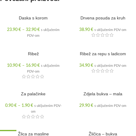
Daska s korom
Drvena posuda za kruh
23.90
€
–
32.90
€
38.90
€
s uključenim
s uključenim PDV-om
PDV-om
Ribež
Ribež za repu s ladicom
10.90
€
–
16.90
€
34.90
€
s uključenim
s uključenim PDV-om
PDV-om
Za palačinke
RASPRODANO
Zdjela bukva – mala
0.90
€
–
1.90
€
29.90
€
s uključenim PDV-
s uključenim PDV-om
om
SNIŽENO
Žlica za masline
Žličica – bukva