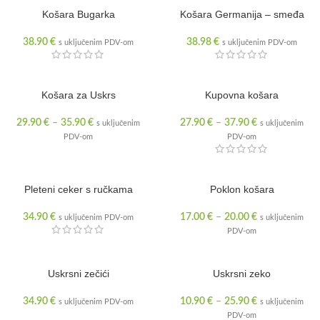
Košara Bugarka
Košara Germanija – smeđa
RASPRODANO
38.90
€
38.98
€
s uključenim PDV-om
s uključenim PDV-om
Košara za Uskrs
Kupovna košara
29.90
€
–
35.90
€
27.90
€
–
37.90
€
s uključenim
s uključenim
PDV-om
PDV-om
Pleteni ceker s ručkama
Poklon košara
34.90
€
17.00
€
–
20.00
€
s uključenim PDV-om
s uključenim
PDV-om
Uskrsni zečići
Uskrsni zeko
34.90
€
10.90
€
–
25.90
€
s uključenim PDV-om
s uključenim
PDV-om