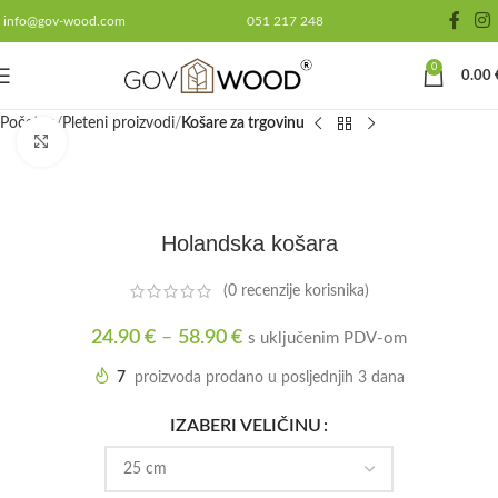
info@gov-wood.com
051 217 248
0
0.00
Početna
Pleteni proizvodi
Košare za trgovinu
Click to enlarge
Holandska košara
(
0
recenzije korisnika)
24.90
€
–
58.90
€
s uključenim PDV-om
7
proizvoda prodano u posljednjih 3 dana
IZABERI VELIČINU