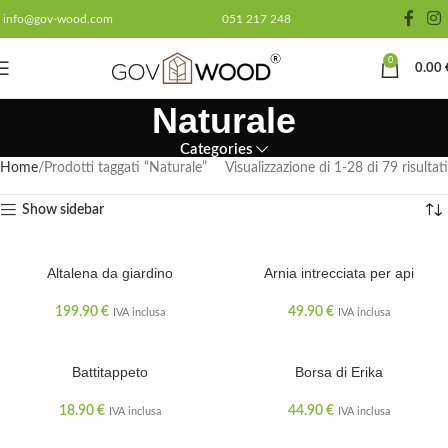
info@gov-wood.com
051 217 248
0
0.00
Naturale
Categories
Home
Prodotti taggati “Naturale”
Visualizzazione di 1-28 di 79 risultati
Show sidebar
Altalena da giardino
ESAURITO
Arnia intrecciata per api
199.90
€
49.90
€
IVA inclusa
IVA inclusa
Battitappeto
Borsa di Erika
18.90
€
44.90
€
IVA inclusa
IVA inclusa