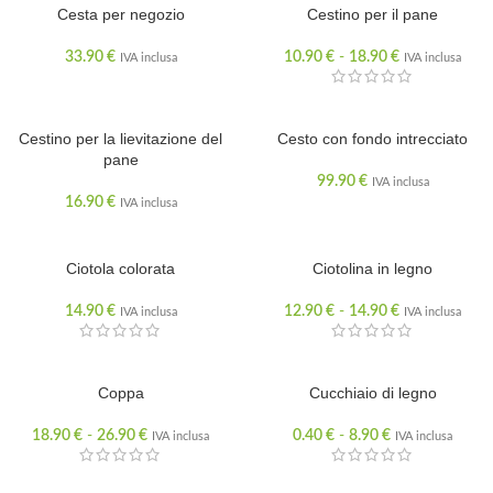
Cesta per negozio
Cestino per il pane
33.90
€
10.90
€
-
18.90
€
IVA inclusa
IVA inclusa
ESAURITO
Cestino per la lievitazione del
ESAURITO
Cesto con fondo intrecciato
pane
99.90
€
IVA inclusa
16.90
€
IVA inclusa
ESAURITO
Ciotola colorata
Ciotolina in legno
14.90
€
12.90
€
-
14.90
€
IVA inclusa
IVA inclusa
ESAURITO
Coppa
Cucchiaio di legno
18.90
€
-
26.90
€
0.40
€
-
8.90
€
IVA inclusa
IVA inclusa