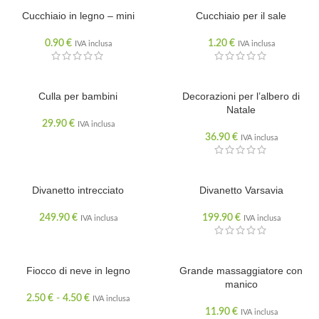
Cucchiaio in legno – mini
Cucchiaio per il sale
0.90
€
1.20
€
IVA inclusa
IVA inclusa
Culla per bambini
Decorazioni per l’albero di
Natale
29.90
€
IVA inclusa
36.90
€
IVA inclusa
Divanetto intrecciato
ESAURITO
Divanetto Varsavia
249.90
€
199.90
€
IVA inclusa
IVA inclusa
Fiocco di neve in legno
Grande massaggiatore con
manico
2.50
€
-
4.50
€
IVA inclusa
11.90
€
IVA inclusa